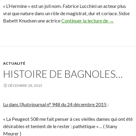
« L’Hermine » est un joli nom. Fabrice Lucchini un acteur plus
vrai que nature dans un rôle de magistrat, dur et coriace. Sidse
« L’Hermine »
Babett Knudsen une actrice
Continuer la lecture de
→
ACTUALITÉ
HISTOIRE DE BAGNOLES…
DÉCEMBRE 28, 2015
Lu dans l’Autojournal n° 948 du 24 décembre 2015
:
« La Peugeot 508 me fait penser à ces vieilles dames qui ont été
désirables et tentent de le rester : pathétique »… ( Stany
Meurer )