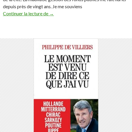
depuis près de vingt ans. Je me souviens
« Nous Citoyens » : une belle aventure !
Continuer la lecture de
→