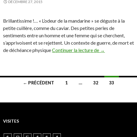
DÉCEMBRE 27, 2015
Brillantissime !… « L’odeur de la mandarine » se déguste à la
petite cuillère, comme du caviar. Des petites perles de
sentiments entre un homme et une femme qui se cherchent,
s’apprivoisent et se rejettent. Un contexte de guerre, de mort et
« L’Odeur de la M
de déchéance physique
Continuer la lecture de
→
Navigation
← PRÉCÉDENT
1
…
32
33
des
articles
VISITES