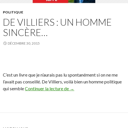
POLITIQUE
DE VILLIERS : UN HOMME
SINCÈRE…
DÉCEMBRE 30, 2015
C’est un livre que je n’aurais pas lu spontanément si on ne me
l’avait pas conseillé. De Villiers, voilà bien un homme politique
De Villiers : un homme sincèr
qui semble
Continuer la lecture de
→