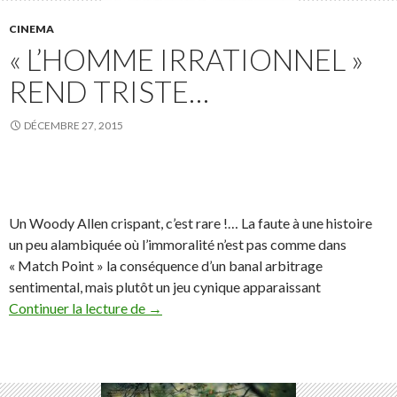
CINEMA
« L’HOMME IRRATIONNEL »
REND TRISTE…
DÉCEMBRE 27, 2015
Un Woody Allen crispant, c’est rare !… La faute à une histoire
un peu alambiquée où l’immoralité n’est pas comme dans
« Match Point » la conséquence d’un banal arbitrage
sentimental, mais plutôt un jeu cynique apparaissant
« L’homme irrationnel » rend triste…
Continuer la lecture de
→