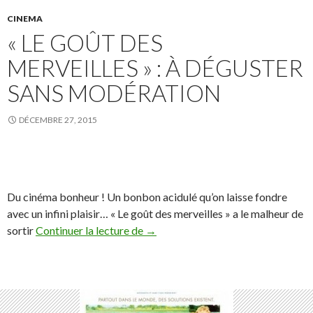
CINEMA
« LE GOÛT DES
MERVEILLES » : À DÉGUSTER
SANS MODÉRATION
DÉCEMBRE 27, 2015
Du cinéma bonheur ! Un bonbon acidulé qu’on laisse fondre
avec un infini plaisir… « Le goût des merveilles » a le malheur de
« Le Goût des Merveilles » : à dégu
sortir
Continuer la lecture de
→