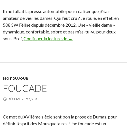
Il me fallait la presse automobile pour réaliser que j’étais
amateur de vieilles dames. Qui l’eut cru ? Je roule, en effet, en
508 SW Féline depuis décembre 2012. Une « vieille dame »
dynamique, confortable, sobre et pas m’as-tu-vu pour deux
Histoire de bagnoles…
sous. Bref,
Continuer la lecture de
→
MOT DU JOUR
FOUCADE
DÉCEMBRE 27, 2015
Ce mot du XVIIème siècle sent bon la prose de Dumas, pour
définir l’esprit des Mousquetaires. Une foucade est un