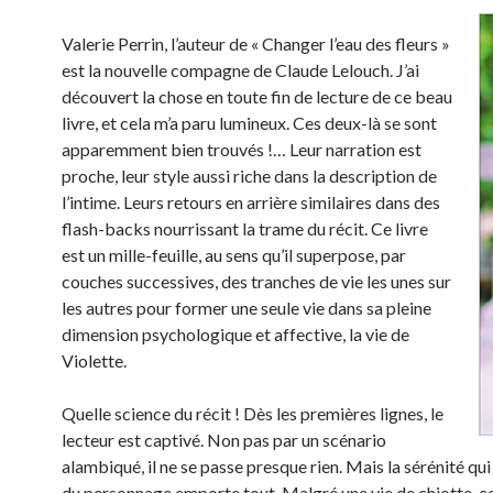
Valerie Perrin, l’auteur de « Changer l’eau des fleurs »
est la nouvelle compagne de Claude Lelouch. J’ai
découvert la chose en toute fin de lecture de ce beau
livre, et cela m’a paru lumineux. Ces deux-là se sont
apparemment bien trouvés !… Leur narration est
proche, leur style aussi riche dans la description de
l’intime. Leurs retours en arrière similaires dans des
flash-backs nourrissant la trame du récit. Ce livre
est un mille-feuille, au sens qu’il superpose, par
couches successives, des tranches de vie les unes sur
les autres pour former une seule vie dans sa pleine
dimension psychologique et affective, la vie de
Violette.
Quelle science du récit ! Dès les premières lignes, le
lecteur est captivé. Non pas par un scénario
alambiqué, il ne se passe presque rien. Mais la sérénité qu
du personnage emporte tout. Malgré une vie de chiotte, c