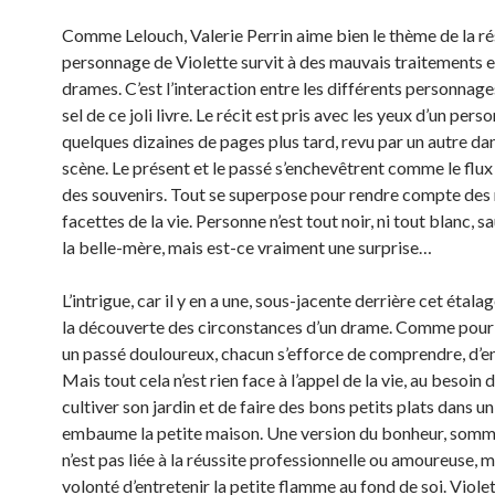
Comme Lelouch, Valerie Perrin aime bien le thème de la rés
personnage de Violette survit à des mauvais traitements e
drames. C’est l’interaction entre les différents personnages
sel de ce joli livre. Le récit est pris avec les yeux d’un pers
quelques dizaines de pages plus tard, revu par un autre d
scène. Le présent et le passé s’enchevêtrent comme le flux 
des souvenirs. Tout se superpose pour rendre compte des 
facettes de la vie. Personne n’est tout noir, ni tout blanc, s
la belle-mère, mais est-ce vraiment une surprise…
L’intrigue, car il y en a une, sous-jacente derrière cet étalag
la découverte des circonstances d’un drame. Comme pour
un passé douloureux, chacun s’efforce de comprendre, d’e
Mais tout cela n’est rien face à l’appel de la vie, au besoin 
cultiver son jardin et de faire des bons petits plats dans u
embaume la petite maison. Une version du bonheur, somme
n’est pas liée à la réussite professionnelle ou amoureuse, m
volonté d’entretenir la petite flamme au fond de soi. Viole