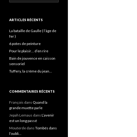
ARTICLES RÉCENTS
La bataille de Gaulle ( l’âge de
fer )
6 potes de peinture
Pour le plaisir… d’en rire
Bain de jouvence en caisson
sensoriel
Tuffery, la crème du jean…
COMMENTAIRES RÉCENTS
François
dans
Quand la
grande muette parle
Jepah Lemaus
dans
L’avenir
est un long passé
Mouterde
dans
Tombés dans
l’oubli…