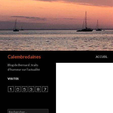
ALLER AU C
Recherche
Calembredaines
ACCUEIL
Blog de Bernard ; traits
d'humeur sur l'actualité
VISITES
Rechercher :