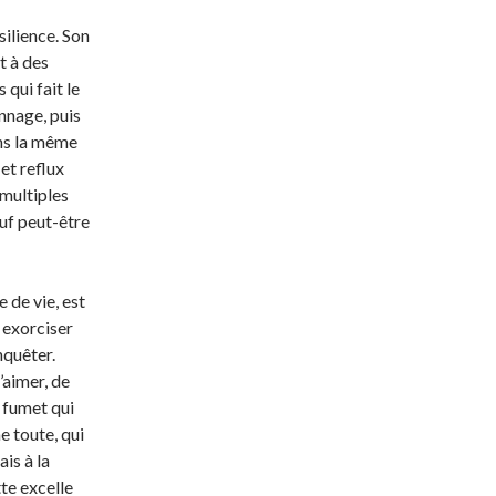
ilience. Son
t à des
 qui fait le
onnage, puis
ans la même
et reflux
multiples
auf peut-être
e de vie, est
 exorciser
nquêter.
d’aimer, de
n fumet qui
 toute, qui
ais à la
tte excelle