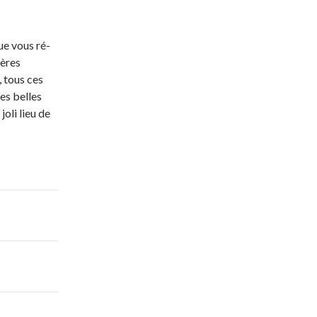
ue vous ré-
ières
, tous ces
es belles
joli lieu de