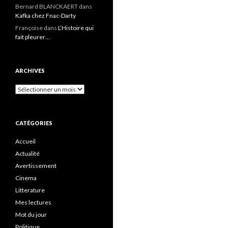
Bernard BLANCKAERT
dans
Kafka chez Fnac-Darty
Françoise
dans
L’Histoire qui
fait pleurer…
ARCHIVES
Archives
CATÉGORIES
Accueil
Actualité
Avertissement
Cinema
Litterature
Mes lectures
Mot du jour
Politique