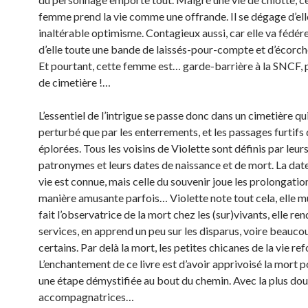
femme prend la vie comme une offrande. Il se dégage d’ell
inaltérable optimisme. Contagieux aussi, car elle va fédér
d’elle toute une bande de laissés-pour-compte et d’écorché
Et pourtant, cette femme est… garde-barrière à la SNCF, 
de cimetière !…
L’essentiel de l’intrigue se passe donc dans un cimetière qui
perturbé que par les enterrements, et les passages furtifs
éplorées. Tous les voisins de Violette sont définis par leur
patronymes et leurs dates de naissance et de mort. La date
vie est connue, mais celle du souvenir joue les prolongatio
manière amusante parfois… Violette note tout cela, elle m
fait l’observatrice de la mort chez les (sur)vivants, elle r
services, en apprend un peu sur les disparus, voire beauco
certains. Par delà la mort, les petites chicanes de la vie re
L’enchantement de ce livre est d’avoir apprivoisé la mort p
une étape démystifiée au bout du chemin. Avec la plus do
accompagnatrices…