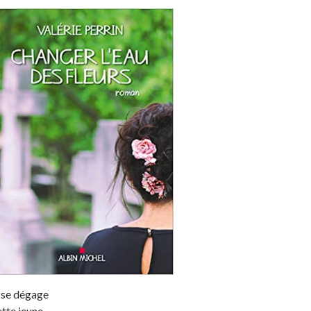
i se dégage
ette jeune