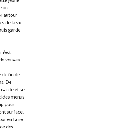
e un
er autour
s de la vie.
puis garde
 n’est
 de veuves
s
 de fin de
ns. De
usarde et se
end des menus
up pour
font surface.
our en faire
uce des