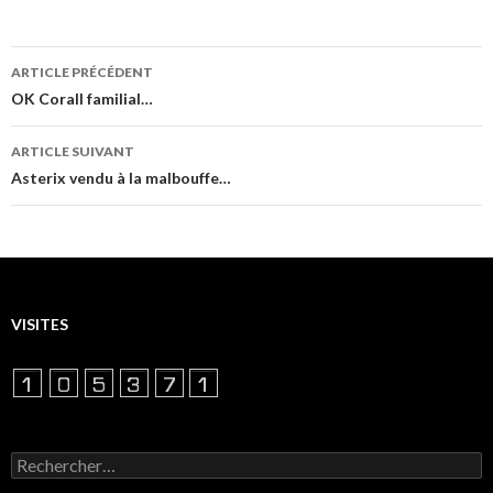
Navigation
ARTICLE PRÉCÉDENT
des
OK Corall familial…
articles
ARTICLE SUIVANT
Asterix vendu à la malbouffe…
VISITES
Rechercher :