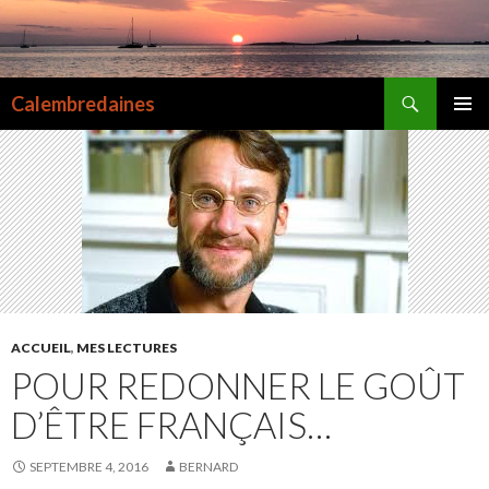
Recherche
Calembredaines
ALLER
MENU
AU
PRINCI
CONTENU
ACCUEIL
,
MES LECTURES
POUR REDONNER LE GOÛT
D’ÊTRE FRANÇAIS…
SEPTEMBRE 4, 2016
BERNARD