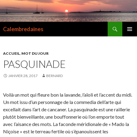
Recherche
Calembredaines
ALLER
MENU
AU
PRINCI
CONTENU
ACCUEIL
,
MOT DU JOUR
PASQUINADE
JANVIER 28, 2017
BERNARD
Voilà un mot qui fleure bon la lavande, l’aïoli et l’accent du midi.
Un mot issu d’un personnage de la commedia dell’arte qui
excellait dans l’art de cancaner. La pasquinade est une raillerie
plutôt bienveillante, une bouffonnerie où l’on emporte tout
avec l’aisance des mots. La faconde méridionale de « Mado la
Niçoise » est le terreau fertile où s’épanouissent les