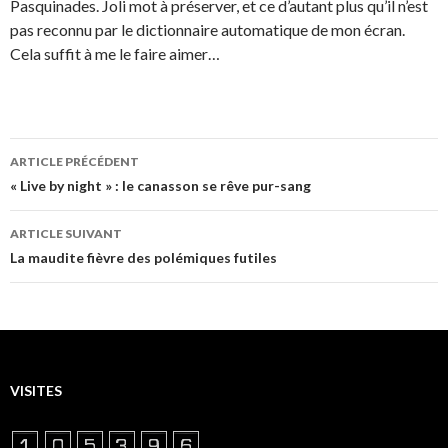
Pasquinades. Joli mot à préserver, et ce d’autant plus qu’il n’est
pas reconnu par le dictionnaire automatique de mon écran.
Cela suffit à me le faire aimer…
Navigation
ARTICLE PRÉCÉDENT
des
« Live by night » : le canasson se rêve pur-sang
articles
ARTICLE SUIVANT
La maudite fièvre des polémiques futiles
VISITES