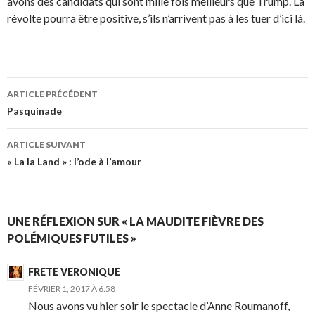
avons des candidats qui sont mille fois meilleurs que Trump. La
révolte pourra être positive, s’ils n’arrivent pas à les tuer d’ici là.
Navigation
ARTICLE PRÉCÉDENT
des
Pasquinade
articles
ARTICLE SUIVANT
« La la Land » : l’ode à l’amour
UNE RÉFLEXION SUR « LA MAUDITE FIÈVRE DES
POLÉMIQUES FUTILES »
FRETE VERONIQUE
FÉVRIER 1, 2017 À 6:58
Nous avons vu hier soir le spectacle d’Anne Roumanoff,