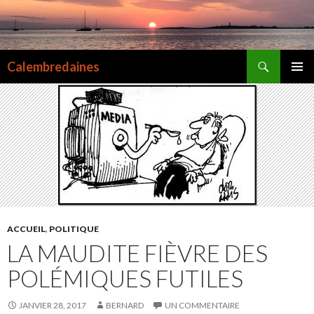
Recherche
Calembredaines
ALLER
MENU
AU
PRINCI
CONTENU
ACCUEIL
,
POLITIQUE
LA MAUDITE FIÈVRE DES
POLÉMIQUES FUTILES
JANVIER 28, 2017
BERNARD
UN COMMENTAIRE