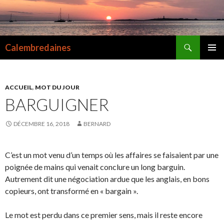
Recherche
Calembredaines
ALLER
MENU
AU
PRINCI
CONTENU
ACCUEIL
,
MOT DU JOUR
BARGUIGNER
DÉCEMBRE 16, 2018
BERNARD
C’est un mot venu d’un temps où les affaires se faisaient par une
poignée de mains qui venait conclure un long barguin.
Autrement dit une négociation ardue que les anglais, en bons
copieurs, ont transformé en « bargain ».
Le mot est perdu dans ce premier sens, mais il reste encore