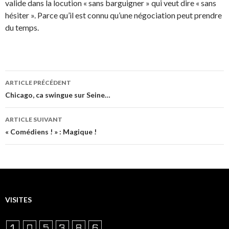
valide dans la locution « sans barguigner » qui veut dire « sans
hésiter ». Parce qu’il est connu qu’une négociation peut prendre
du temps.
Navigation
ARTICLE PRÉCÉDENT
des
Chicago, ca swingue sur Seine…
articles
ARTICLE SUIVANT
« Comédiens ! » : Magique !
VISITES