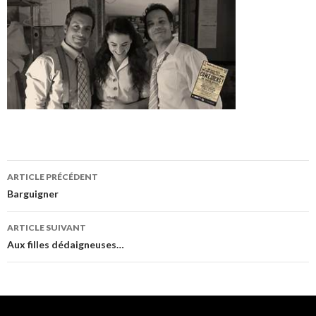
Navigation
ARTICLE PRÉCÉDENT
des
Barguigner
articles
ARTICLE SUIVANT
Aux filles dédaigneuses…