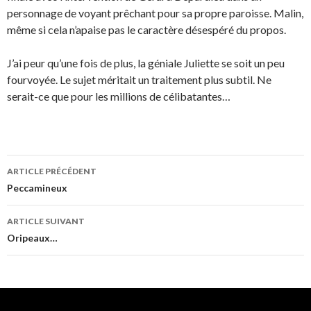
personnage de voyant prêchant pour sa propre paroisse. Malin,
même si cela n’apaise pas le caractère désespéré du propos.
J’ai peur qu’une fois de plus, la géniale Juliette se soit un peu
fourvoyée. Le sujet méritait un traitement plus subtil. Ne
serait-ce que pour les millions de célibatantes…
Navigation
ARTICLE PRÉCÉDENT
des
Peccamineux
articles
ARTICLE SUIVANT
Oripeaux…