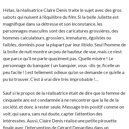
Hélas, la réalisatrice Claire Denis traite le sujet
avec des gros
sabots qui nuisent à l’équilibre du film. Si la belle Juliette est
magnifique dans sa détresse et son inconstance, les
personnages masculins sont des caricatures grossières, des
hommes calculateurs, grossiers, immatures, égoïstes ou
faibles, dominés pour la plupart par leur libido. Seul l’homme de
la boîte de nuit montre un peu de hauteur de vue, mais ce n’est
que parce qu’il ne parle quasiment pas. Quelle misère ! Le
personnage du banquier ( un banquier, vous -dis-je, ficelle un
peu facile ! ) est tellement odieux qu’on se demande ce qu’elle a
pu lui trouver. C’est à vrai dire très improbable !…
Sauf si le propos de la réalisatrice était de dire que la femme de
cinquante ans est condamnée à ne rencontrer que la lie de la
société, et donc à rester seule. Message très positif comme on
voit, qui saura, sans nul doute, capter l’attention des
intéressées. Aussi, Claire Denis réalise une petite pirouette
finale avec l’intervention de Gérard Depardieu dans un