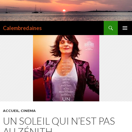
Recherche
Calembredaines
ALLER
MENU
AU
PRINCI
CONTENU
ACCUEIL
,
CINEMA
UN SOLEIL QUI N’EST PAS
AU ZÉNITH…