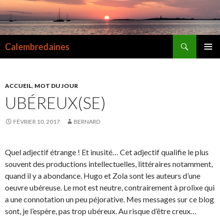
Recherche
Calembredaines
ALLER
MENU
AU
PRINCI
CONTENU
ACCUEIL
,
MOT DU JOUR
UBÉREUX(SE)
FÉVRIER 10, 2017
BERNARD
Quel adjectif étrange ! Et inusité… Cet adjectif qualifie le plus
souvent des productions intellectuelles, littéraires notamment,
quand il y a abondance. Hugo et Zola sont les auteurs d’une
oeuvre ubéreuse. Le mot est neutre, contrairement à prolixe qui
a une connotation un peu péjorative. Mes messages sur ce blog
sont, je l’espère, pas trop ubéreux. Au risque d’être creux…