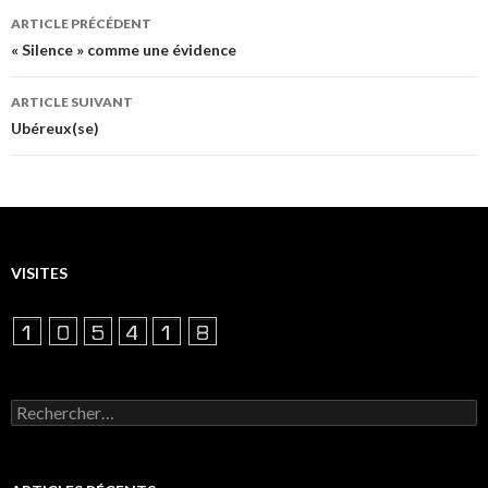
Navigation
ARTICLE PRÉCÉDENT
des
« Silence » comme une évidence
articles
ARTICLE SUIVANT
Ubéreux(se)
VISITES
Rechercher :