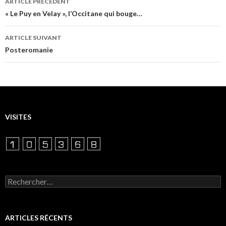
ARTICLE PRÉCÉDENT
des
« Le Puy en Velay », l’Occitane qui bouge…
articles
ARTICLE SUIVANT
Posteromanie
VISITES
Rechercher :
ARTICLES RÉCENTS