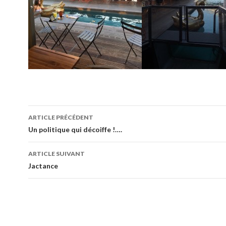
Navigation
ARTICLE PRÉCÉDENT
des
Un politique qui décoiffe !….
articles
ARTICLE SUIVANT
Jactance