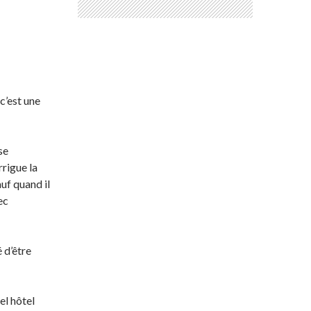
 c’est une
se
rrigue la
auf quand il
ec
 d’être
el hôtel