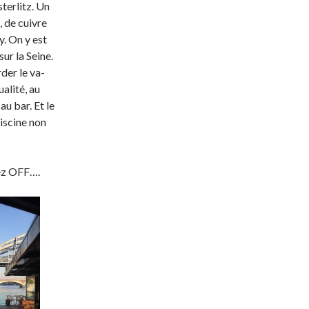
sterlitz. Un
, de cuivre
. On y est
ur la Seine.
der le va-
ualité, au
u bar. Et le
iscine non
yez OFF….