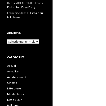
Bernard BLANCKAERT
dans
Kafka chez Fnac-Darty
Françoise
dans
L’Histoire qui
fait pleurer…
ARCHIVES
Archives
CATÉGORIES
Accueil
Actualité
Avertissement
Cinema
Litterature
Mes lectures
Mot du jour
Politique