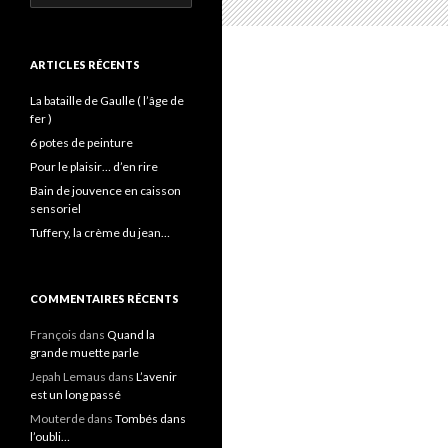
ARTICLES RÉCENTS
La bataille de Gaulle ( l’âge de
fer )
6 potes de peinture
Pour le plaisir… d’en rire
Bain de jouvence en caisson
sensoriel
Tuffery, la crème du jean…
COMMENTAIRES RÉCENTS
François
dans
Quand la
grande muette parle
Jepah Lemaus
dans
L’avenir
est un long passé
Mouterde
dans
Tombés dans
l’oubli…