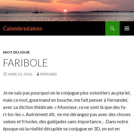
Recherche
Calembredaines
ALLER
MENU
AU
PRINCI
CONTENU
MOT DU JOUR
FARIBOLE
AVRIL 21, 2016
BERNARD
Je ne sais pas pourquoi on le conjugue plus volontiers au pluriel,
mais ce mot, gourmand en bouche, me fait penser à Fernandel,
avec sa diction théâtrale. « Monsieur, ce ne sont là que des fa-
ri-bo-les ». Autrement dit, ne me dérangez pas avec des choses
vaines et frivoles, des galéjades sans importance… Dans notre
époque où la réalité décuplée se conjugue en 3D, on est en