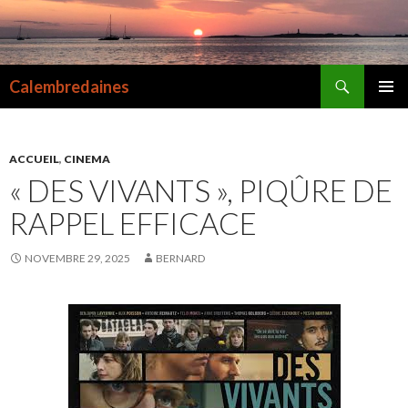
Recherche
Calembredaines
ALLER
MENU
AU
PRINCI
CONTENU
ACCUEIL
,
CINEMA
« DES VIVANTS », PIQÛRE DE
RAPPEL EFFICACE
NOVEMBRE 29, 2025
BERNARD