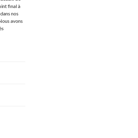
int final à
 dans nos
 Nous avons
ès