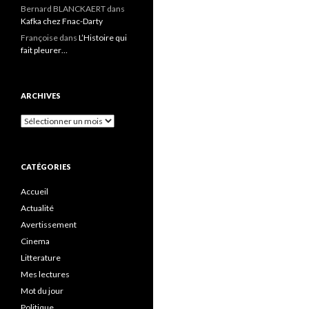
Bernard BLANCKAERT
dans
Kafka chez Fnac-Darty
Françoise
dans
L’Histoire qui
fait pleurer…
ARCHIVES
Archives
CATÉGORIES
Accueil
Actualité
Avertissement
Cinema
Litterature
Mes lectures
Mot du jour
Politique