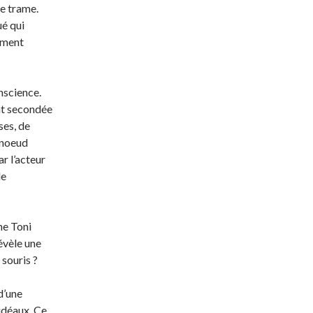
e trame.
ué qui
mment
onscience.
ent secondée
ses, de
 noeud
ar l’acteur
le
ne Toni
révèle une
 souris ?
d’une
idéaux. Ce