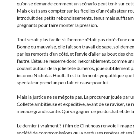
qu’on se demande comment un scénario peut tenir sur cett
Mais c’est sans compter sur les ficelles d’un réalisateur ro
introduit des petits rebondissements, tenus mais suffisa
prégnants pour faire monter la pression.
Tout serait plus facile, si l’homme n’était pas doté d’une c
Bonne ou mauvaise, elle fait son travail de sape, solidem
par les remords d’un côté, et l’envie d’aller au bout des cho
l’autre. L’étau se resserre donc inexorablement, comme un
coulant autour de la jolie tête du héros, joué subtilement p
inconnu Nicholas Hoult. Il est tellement sympathique que 
spectateur prend un peu fait et cause pour lui.
Mais la justice ne se mégote pas. La procureur jouée par u
Collette ambitieuse et expéditive, avant de se raviser, se 
menace grandissante. Qui va gagner ce jeu du chat et de la
Le dernier ( vraiment ? ) film de Clint nous renvoie l’image 
société de compromissions qui a perdu ses repères et ses 