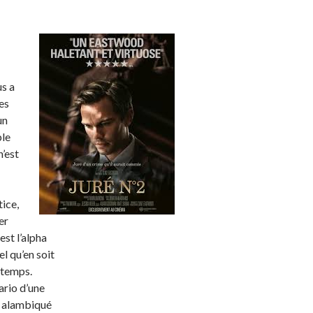
us a
es
un
ble
’est
tice,
er
est l’alpha
l qu’en soit
ntemps.
ario d’une
u alambiqué