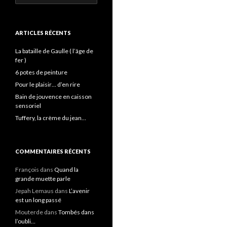
ARTICLES RÉCENTS
La bataille de Gaulle ( l’âge de
fer )
6 potes de peinture
Pour le plaisir… d’en rire
Bain de jouvence en caisson
sensoriel
Tuffery, la crème du jean…
COMMENTAIRES RÉCENTS
François
dans
Quand la
grande muette parle
Jepah Lemaus
dans
L’avenir
est un long passé
Mouterde
dans
Tombés dans
l’oubli…