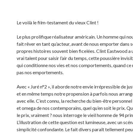
Le voilà le film-testament du vieux Clint !
Le plus prolifique réalisateur américain. Un homme qui no
fait rêver en tant qu’acteur, avant de nous emporter dans s
propres histoires souvent bien ficelées. Clint Eastwood a 
vrai talent pour saisir l’air du temps, cette poussière invisi
qui conditionne nos vies et nos comportements, quand ce n
pas nos emportements.
Avec « Juré n°2 », il aborde notre envie irrépressible de jus
et en même temps notre propension à parfois nous arrang
avec elle. C’est connu, la recherche du bien-être personnel 
et omega de nos contemporains, quel qu’en soit le prix. Que
le prix, vraiment ? nous interroge le vieil homme de 94 pri
L’illustration de cette question est lumineuse, avec un scén
simplicité confondante. Le fait divers paraît tellement pe