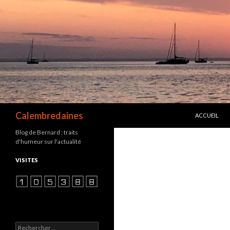
ALLER AU C
Recherche
Calembredaines
ACCUEIL
Blog de Bernard ; traits
d'humeur sur l'actualité
VISITES
Rechercher :