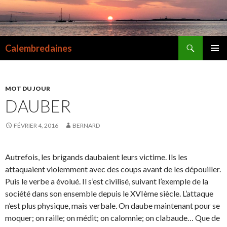
Recherche
Calembredaines
ALLER
MENU
AU
PRINCI
CONTENU
MOT DU JOUR
DAUBER
FÉVRIER 4, 2016
BERNARD
Autrefois, les brigands daubaient leurs victime. Ils les
attaquaient violemment avec des coups avant de les dépouiller.
Puis le verbe a évolué. Il s’est civilisé, suivant l’exemple de la
société dans son ensemble depuis le XVIème siècle. L’attaque
n’est plus physique, mais verbale. On daube maintenant pour se
moquer; on raille; on médit; on calomnie; on clabaude… Que de