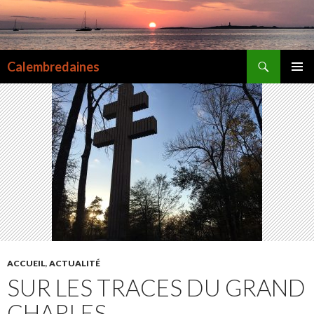
Recherche
Calembredaines
ALLER
MENU
AU
PRINCI
CONTENU
ACCUEIL
,
ACTUALITÉ
SUR LES TRACES DU GRAND
CHARLES…