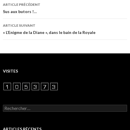
Navigation
ARTICLE PRÉCÉDENT
des
Sus aux butors !…
articles
ARTICLE SUIVANT
« L’Enigme de la Diane », dans le bain de la Royale
VISITES
Rechercher :
ARTICLES RÉCENTS