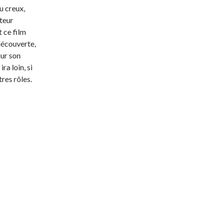
u creux,
teur
 ce film
découverte,
sur son
ra loin, si
res rôles.