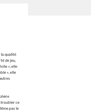
la qualité
té de jeu,
lie », elle
le », elle
autres
sphère
 troubler ce
 Même pas le