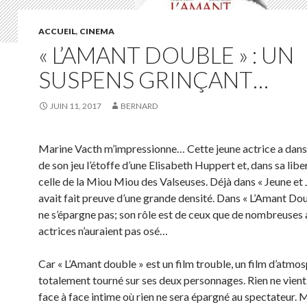
ACCUEIL
,
CINEMA
« L’AMANT DOUBLE » : UN
SUSPENS GRINÇANT…
JUIN 11, 2017
BERNARD
Marine Vacth m’impressionne… Cette jeune actrice a dans 
de son jeu l’étoffe d’une Elisabeth Huppert et, dans sa liber
celle de la Miou Miou des Valseuses. Déjà dans « Jeune et Jo
avait fait preuve d’une grande densité. Dans « L’Amant Doub
ne s’épargne pas; son rôle est de ceux que de nombreuses 
actrices n’auraient pas osé…
Car « L’Amant double » est un film trouble, un film d’atmo
totalement tourné sur ses deux personnages. Rien ne vient
face à face intime où rien ne sera épargné au spectateur.