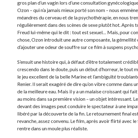
gros plan d’un vagin lors d’une consultation gynécologique
Ozon – qui n’a jamais mieux porté son nom – nous emmène
méandres du cerveau et de la psychothérapie, en nous tr
régulièrement dans des scènes de sexe plutôt hot. Après to
Freud lui-même qui le dit : tout est sexuel… Mais, pour co
chose,
Ozon introduit une autre composante, la gémellité
d’ajouter une odeur de souffre sur ce film à suspens psych
S’ensuit une histoire qui, à défaut d’être totalement crédib
crescendo dans le doute, puis un début d’horreur, le tout m
le jeu excellent de la belle Marine et l’ambiguïté troublan
Renier. Il serait exagéré de dire qu’on vibre comme dans 
de la meilleure eau. Mais il y a un malaise croissant qui fait
au moins dans sa première vision – un objet intéressant. L
devant des images peut conduire le spectateur à une impat
libéré par la découverte de la fin. Le retournement final est
revanche, assez convenu. Le film, après avoir flirté avec le
rentre dans un moule plus réaliste.