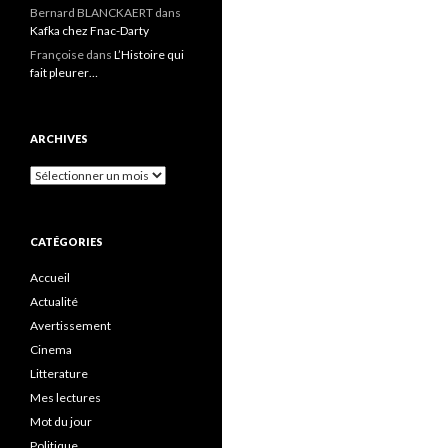
Bernard BLANCKAERT
dans
Kafka chez Fnac-Darty
Françoise
dans
L’Histoire qui
fait pleurer…
ARCHIVES
Archives
CATÉGORIES
Accueil
Actualité
Avertissement
Cinema
Litterature
Mes lectures
Mot du jour
Politique