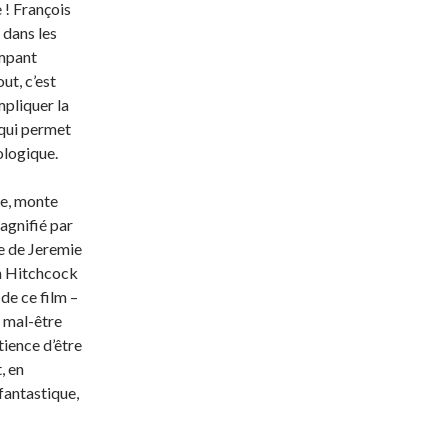
 ! François
 dans les
empant
ut, c’est
mpliquer la
 qui permet
ologique.
le, monte
agnifié par
te de Jeremie
un Hitchcock
 de ce film –
e mal-être
ience d’être
, en
 fantastique,