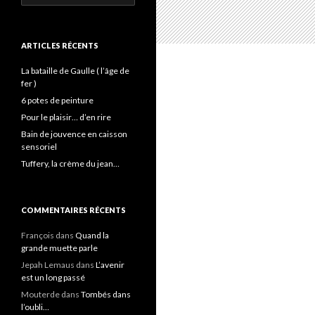
ARTICLES RÉCENTS
La bataille de Gaulle ( l’âge de
fer )
6 potes de peinture
Pour le plaisir… d’en rire
Bain de jouvence en caisson
sensoriel
Tuffery, la crème du jean…
COMMENTAIRES RÉCENTS
François
dans
Quand la
grande muette parle
Jepah Lemaus
dans
L’avenir
est un long passé
Mouterde
dans
Tombés dans
l’oubli…