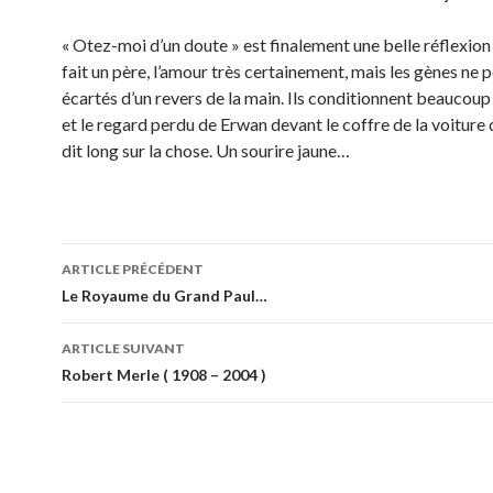
« Otez-moi d’un doute » est finalement une belle réflexion 
fait un père, l’amour très certainement, mais les gènes ne 
écartés d’un revers de la main. Ils conditionnent beaucoup
et le regard perdu de Erwan devant le coffre de la voiture 
dit long sur la chose. Un sourire jaune…
Navigation
ARTICLE PRÉCÉDENT
des
Le Royaume du Grand Paul…
articles
ARTICLE SUIVANT
Robert Merle ( 1908 – 2004 )