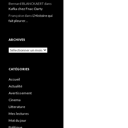
Bernard BLANCKAERT
dans
Kafka chez Fnac-Darty
Françoise
dans
L’Histoire qui
fait pleurer…
ARCHIVES
Archives
CATÉGORIES
Accueil
Actualité
Avertissement
Cinema
Litterature
Mes lectures
Mot du jour
Politique