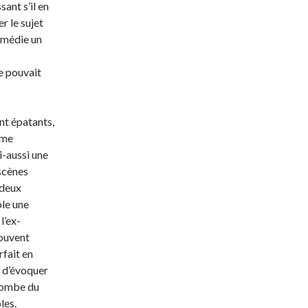
sant s’il en
r le sujet
comédie
un
e pouvait
nt épatants,
mme
i-aussi une
 scènes
 deux
ôle une
l’ex-
souvent
rfait en
t d’évoquer
i tombe du
les.