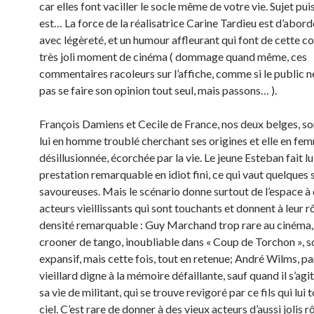
car elles font vaciller le socle même de votre vie. Sujet puis
est… La force de la réalisatrice Carine Tardieu est d’aborde
avec légèreté, et un humour affleurant qui font de cette 
très joli moment de cinéma ( dommage quand même, ces
commentaires racoleurs sur l’affiche, comme si le public n
pas se faire son opinion tout seul, mais passons… ).
François Damiens et Cecile de France, nos deux belges, so
lui en homme troublé cherchant ses origines et elle en fe
désillusionnée, écorchée par la vie. Le jeune Esteban fait lu
prestation remarquable en idiot fini, ce qui vaut quelques
savoureuses. Mais le scénario donne surtout de l’espace à
acteurs vieillissants qui sont touchants et donnent à leur r
densité remarquable : Guy Marchand trop rare au cinéma, 
crooner de tango, inoubliable dans « Coup de Torchon », 
expansif, mais cette fois, tout en retenue; André Wilms, pa
vieillard digne à la mémoire défaillante, sauf quand il s’agi
sa vie de militant, qui se trouve revigoré par ce fils qui lu
ciel. C’est rare de donner à des vieux acteurs d’aussi jolis rô