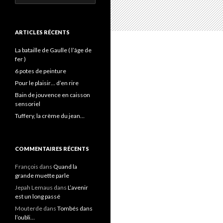
ARTICLES RÉCENTS
La bataille de Gaulle ( l’âge de
fer )
6 potes de peinture
Pour le plaisir… d’en rire
Bain de jouvence en caisson
sensoriel
Tuffery, la crème du jean…
COMMENTAIRES RÉCENTS
François
dans
Quand la
grande muette parle
Jepah Lemaus
dans
L’avenir
est un long passé
Mouterde
dans
Tombés dans
l’oubli…