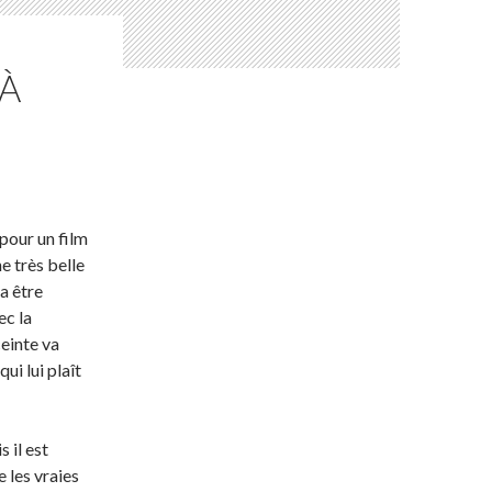
 À
 pour un film
e très belle
va être
ec la
ceinte va
ui lui plaît
s il est
 les vraies