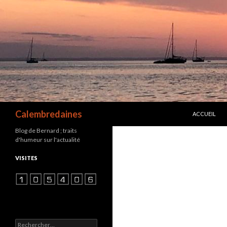
ALLER AU C
Recherche
Calembredaines
ACCUEIL
Blog de Bernard ; traits
d'humeur sur l'actualité
VISITES
Rechercher :