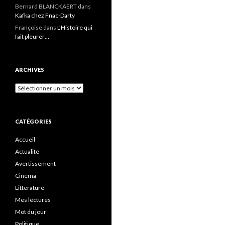
Bernard BLANCKAERT
dans
Kafka chez Fnac-Darty
Françoise
dans
L’Histoire qui
fait pleurer…
ARCHIVES
Archives
CATÉGORIES
Accueil
Actualité
Avertissement
Cinema
Litterature
Mes lectures
Mot du jour
Politique