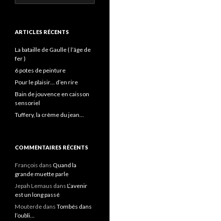
ARTICLES RÉCENTS
La bataille de Gaulle ( l’âge de
fer )
6 potes de peinture
Pour le plaisir… d’en rire
Bain de jouvence en caisson
sensoriel
Tuffery, la crème du jean…
COMMENTAIRES RÉCENTS
François
dans
Quand la
grande muette parle
Jepah Lemaus
dans
L’avenir
est un long passé
Mouterde
dans
Tombés dans
l’oubli…