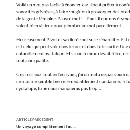
Voilà un mot pas facile à énoncer, car il peut prêter à confus
sonorités grivoises, à faire rougir ou à provoquer des bre
de la gente féminine. Pauvre mot !… Faut-il que nos étymo
soient bien vicieux pour plomber un mot pareillement.
Heureusement Pivot et sa dictée ont su le réhabiliter. Est
est celui qui peut voir dans le noir et dans l’obscurité. Une
naturellement nyctalope. Et si une femme devait l’être, ce s
tout, une qualité.
C’est curieux, tout en l’écrivant, j’ai du mal à ne pas sourir
ce mot me semble bien irrémédiablement condamné. Tch
nyctalope, tu ne nous manqueras pas trop…
Navigation
ARTICLE PRÉCÉDENT
des
Un voyage complètement fou…