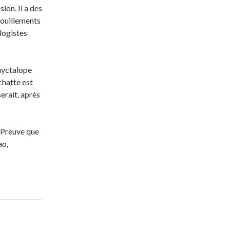
ion. Il a des
douillements
logistes
 nyctalope
 chatte est
erait, après
e. Preuve que
ao,