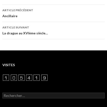
Navigation
ARTICLE PRÉCÉDENT
des
Ancillaire
articles
ARTICLE SUIVANT
La drague au XVIème siècle…
VISITES
Rechercher :