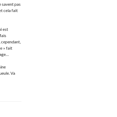
e savent pas
et cela fait
i est
Mais
e, cependant,
e » fait
mage…
aine
ueule. Va