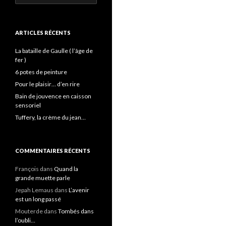
ARTICLES RÉCENTS
La bataille de Gaulle ( l’âge de
fer )
6 potes de peinture
Pour le plaisir… d’en rire
Bain de jouvence en caisson
sensoriel
Tuffery, la crème du jean…
COMMENTAIRES RÉCENTS
François
dans
Quand la
grande muette parle
Jepah Lemaus
dans
L’avenir
est un long passé
Mouterde
dans
Tombés dans
l’oubli…