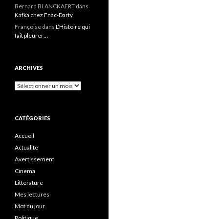
Bernard BLANCKAERT
dans
Kafka chez Fnac-Darty
Françoise
dans
L’Histoire qui
fait pleurer…
ARCHIVES
Archives
CATÉGORIES
Accueil
Actualité
Avertissement
Cinema
Litterature
Mes lectures
Mot du jour
Politique