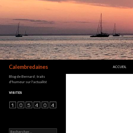
ALLER AU C
Recherche
Calembredaines
ACCUEIL
Blog de Bernard ; traits
d'humeur sur l'actualité
VISITES
Rechercher :