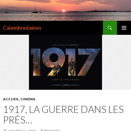
Recherche
Calembredaines
ALLER
MENU
AU
PRINCI
CONTENU
ACCUEIL
,
CINEMA
1917, LA GUERRE DANS LES
PRÉS…
JANVIER 26, 2020
BERNARD